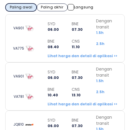
Paling awal
Paling akhir
Langsung
Dengan
SYD
BNE
transit
VA901
06.00
07.30
1.5h
BNE
CNS
2.5h
08.40
11.10
VA775
Lihat harga dan detail di aplikasi >>
Dengan
SYD
BNE
transit
VA901
06.00
07.30
1.5h
BNE
CNS
2.5h
10.40
13.10
VA781
Lihat harga dan detail di aplikasi >>
Dengan
SYD
BNE
transit
JQ810
06.00
07.30
1.5h