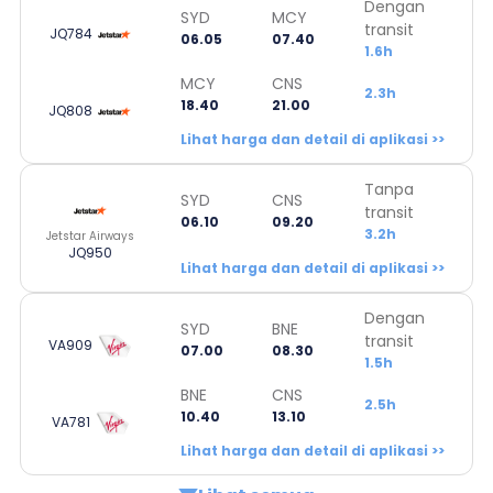
Dengan
SYD
MCY
transit
JQ784
06.05
07.40
1.6h
MCY
CNS
2.3h
18.40
21.00
JQ808
Lihat harga dan detail di aplikasi >>
Tanpa
SYD
CNS
transit
06.10
09.20
3.2h
Jetstar Airways
JQ950
Lihat harga dan detail di aplikasi >>
Dengan
SYD
BNE
transit
VA909
07.00
08.30
1.5h
BNE
CNS
2.5h
10.40
13.10
VA781
Lihat harga dan detail di aplikasi >>