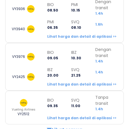
Dengan
BIO
PMI
transit
VY3936
08.50
10.15
1.4h
PMI
SVQ
1.6h
06.35
08.10
VY3940
Lihat harga dan detail di aplikasi >>
Dengan
BIO
IBZ
transit
VY3976
09.05
10.30
1.4h
IBZ
SVQ
1.4h
20.00
21.25
VY2425
Lihat harga dan detail di aplikasi >>
Tanpa
BIO
SVQ
transit
09.35
11.00
1.4h
Vueling Airlines
VY2512
Lihat harga dan detail di aplikasi >>