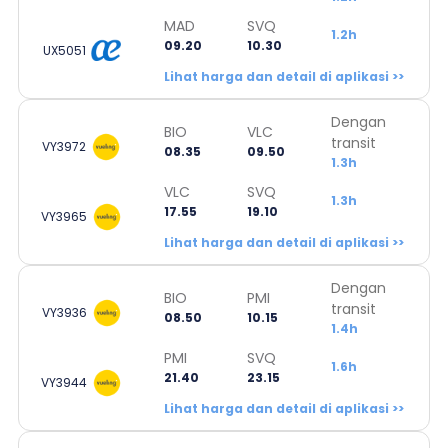
MAD
SVQ
1.2h
09.20
10.30
UX5051
Lihat harga dan detail di aplikasi >>
Dengan
BIO
VLC
transit
VY3972
08.35
09.50
1.3h
VLC
SVQ
1.3h
17.55
19.10
VY3965
Lihat harga dan detail di aplikasi >>
Dengan
BIO
PMI
transit
VY3936
08.50
10.15
1.4h
PMI
SVQ
1.6h
21.40
23.15
VY3944
Lihat harga dan detail di aplikasi >>