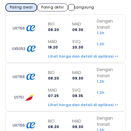
Paling awal
Paling akhir
Langsung
Dengan
BIO
MAD
transit
UX7156
08.20
09.30
1.2h
MAD
SVQ
1.2h
19.20
20.30
UX5053
Lihat harga dan detail di aplikasi >>
Dengan
BIO
MAD
transit
UX7156
08.20
09.30
1.2h
MAD
SVQ
1.2h
07.25
08.35
I21751
Lihat harga dan detail di aplikasi >>
Dengan
BIO
MAD
transit
UX7156
08.20
09.30
1.2h