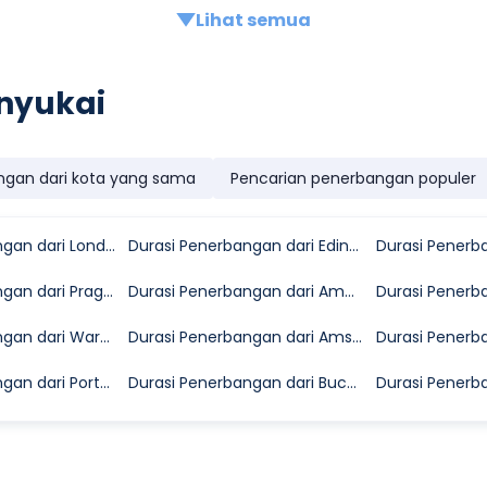
Lihat semua
nyukai
ngan dari kota yang sama
Pencarian penerbangan populer
Durasi Penerbangan dari London ke Pisa
Durasi Penerbangan dari Edinburgh ke Pisa
Durasi Penerbangan dari Prague ke Pisa
Durasi Penerbangan dari Amman ke Pisa
Durasi Penerbangan dari Warsaw ke Pisa
Durasi Penerbangan dari Amsterdam ke Pisa
Durasi Penerbangan dari Porto ke Pisa
Durasi Penerbangan dari Bucharest ke Pisa