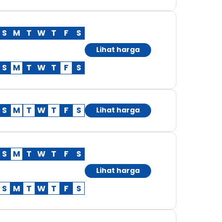
S
M
T
W
T
F
S
Lihat harga
S
M
T
W
T
F
S
S
M
T
W
T
F
S
Lihat harga
S
M
T
W
T
F
S
Lihat harga
S
M
T
W
T
F
S