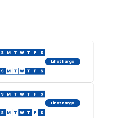
S
M
T
W
T
F
S
Lihat harga
S
M
T
W
T
F
S
S
M
T
W
T
F
S
Lihat harga
S
M
T
W
T
F
S