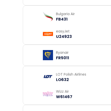
Bulgaria Air
FB431
easyJet
U24923
Ryanair
FR5011
LOT Polish Airlines
LO632
Wizz Air
W61467