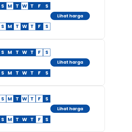
S
M
T
W
T
F
S
Lihat harga
S
M
T
W
T
F
S
S
M
T
W
T
F
S
Lihat harga
S
M
T
W
T
F
S
S
M
T
W
T
F
S
Lihat harga
S
M
T
W
T
F
S