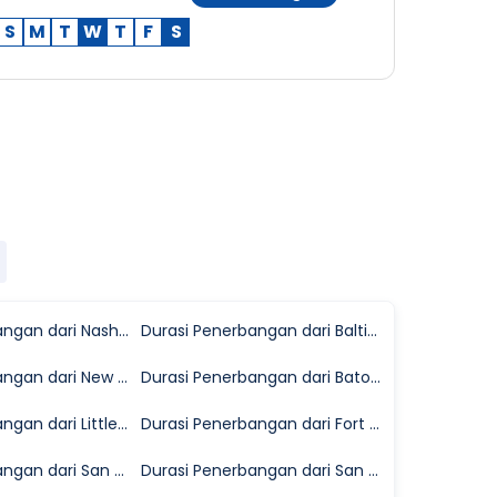
S
M
T
W
T
F
S
Durasi Penerbangan dari Nashville ke Midland
Durasi Penerbangan dari Baltimore ke Midland
Durasi Penerbangan dari New Orleans ke Midland
Durasi Penerbangan dari Baton Rouge ke Midland
Durasi Penerbangan dari Little Rock ke Midland
Durasi Penerbangan dari Fort Lauderdale ke Midland
Durasi Penerbangan dari San Jose ke Midland
Durasi Penerbangan dari San Diego ke Midland