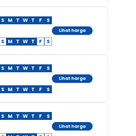
S
M
T
W
T
F
S
Lihat harga
S
M
T
W
T
F
S
S
M
T
W
T
F
S
Lihat harga
S
M
T
W
T
F
S
S
M
T
W
T
F
S
Lihat harga