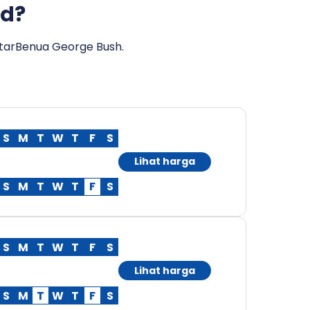
nd?
ntarBenua George Bush.
S
M
T
W
T
F
S
Lihat harga
S
M
T
W
T
F
S
S
M
T
W
T
F
S
Lihat harga
S
M
T
W
T
F
S