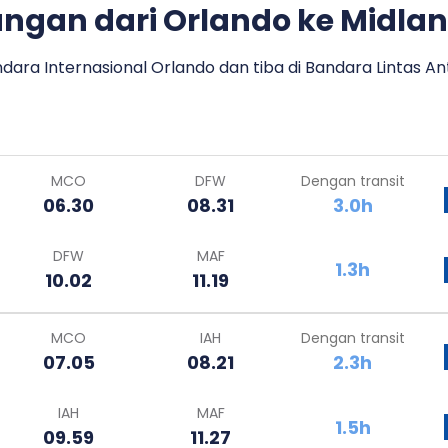
ngan dari Orlando ke Midla
dara Internasional Orlando dan tiba di Bandara Lintas A
MCO
DFW
Dengan transit
06.30
08.31
3.0h
DFW
MAF
1.3h
10.02
11.19
MCO
IAH
Dengan transit
07.05
08.21
2.3h
IAH
MAF
1.5h
09.59
11.27