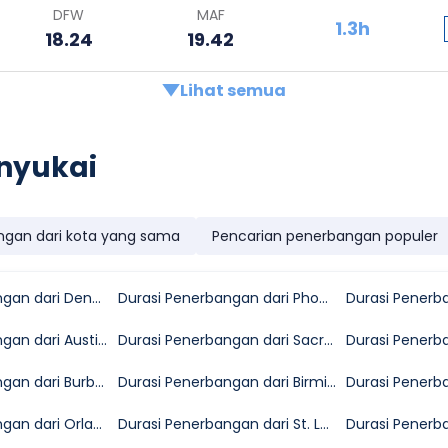
DFW
MAF
1.3h
18.24
19.42
Lihat semua
nyukai
ngan dari kota yang sama
Pencarian penerbangan populer
Durasi Penerbangan dari Denver ke Midland
Durasi Penerbangan dari Phoenix ke Midland
Durasi Penerbangan dari Austin ke Midland
Durasi Penerbangan dari Sacramento ke Midland
Durasi Penerbangan dari Burbank ke Midland
Durasi Penerbangan dari Birmingham ke Midland
Durasi Penerbangan dari Orlando ke Midland
Durasi Penerbangan dari St. Louis ke Midland