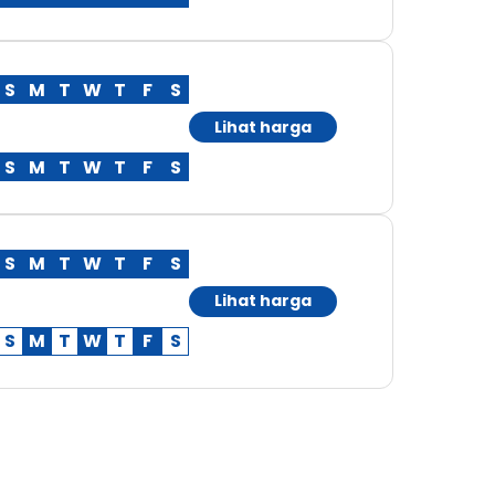
S
M
T
W
T
F
S
Lihat harga
S
M
T
W
T
F
S
S
M
T
W
T
F
S
Lihat harga
S
M
T
W
T
F
S