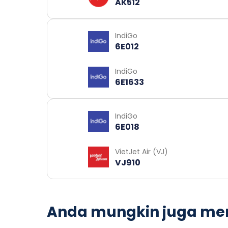
AK512
IndiGo
6E012
IndiGo
6E1633
IndiGo
6E018
VietJet Air (VJ)
VJ910
Anda mungkin juga me