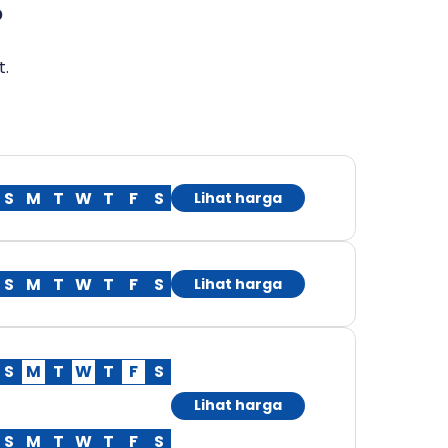
?
t.
S
M
T
W
T
F
S
Lihat harga
S
M
T
W
T
F
S
Lihat harga
S
M
T
W
T
F
S
Lihat harga
S
M
T
W
T
F
S