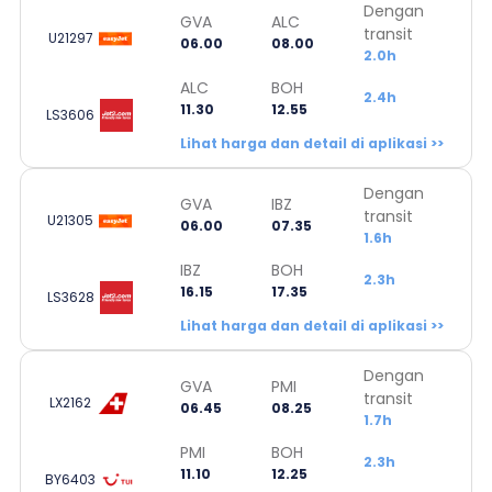
Dengan
GVA
ALC
transit
U21297
06.00
08.00
2.0h
ALC
BOH
2.4h
11.30
12.55
LS3606
Lihat harga dan detail di aplikasi >>
Dengan
GVA
IBZ
transit
U21305
06.00
07.35
1.6h
IBZ
BOH
2.3h
16.15
17.35
LS3628
Lihat harga dan detail di aplikasi >>
Dengan
GVA
PMI
transit
LX2162
06.45
08.25
1.7h
PMI
BOH
2.3h
11.10
12.25
BY6403