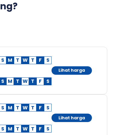
ong?
S
M
T
W
T
F
S
Lihat harga
S
M
T
W
T
F
S
S
M
T
W
T
F
S
Lihat harga
S
M
T
W
T
F
S