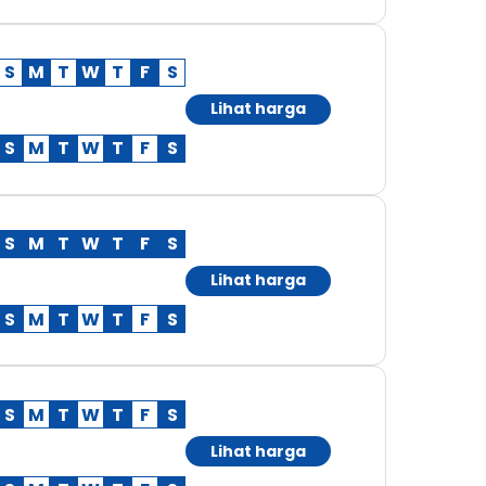
S
M
T
W
T
F
S
Lihat harga
S
M
T
W
T
F
S
S
M
T
W
T
F
S
Lihat harga
S
M
T
W
T
F
S
S
M
T
W
T
F
S
Lihat harga