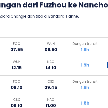
angan dari Fuzhou ke Nanch
dara Changle dan tiba di Bandara Tianhe.
FOC
WUH
Dengan transit
07.55
09.50
1.9h
WUH
NAO
1.9h
12.15
14.10
FOC
CSX
Dengan transit
08.10
09.45
1.6h
CSX
NAO
1.8h
09.10
11.00