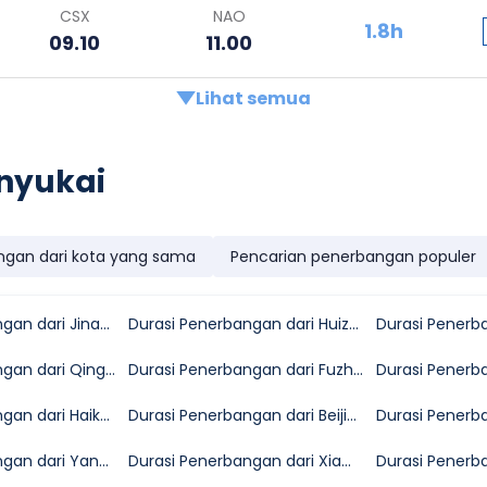
CSX
NAO
1.8h
09.10
11.00
Lihat semua
nyukai
ngan dari kota yang sama
Pencarian penerbangan populer
Durasi Penerbangan dari Jinan ke Nanchong
Durasi Penerbangan dari Huizhou ke Nanchong
Durasi Penerbangan dari Qingdao ke Nanchong
Durasi Penerbangan dari Fuzhou ke Nanchong
Durasi Penerbangan dari Haikou ke Nanchong
Durasi Penerbangan dari Beijing ke Nanchong
Durasi Penerbangan dari Yangzhou ke Nanchong
Durasi Penerbangan dari Xiamen ke Nanchong