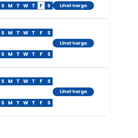
S
M
T
W
T
F
S
Lihat harga
S
M
T
W
T
F
S
Lihat harga
S
M
T
W
T
F
S
S
M
T
W
T
F
S
Lihat harga
S
M
T
W
T
F
S