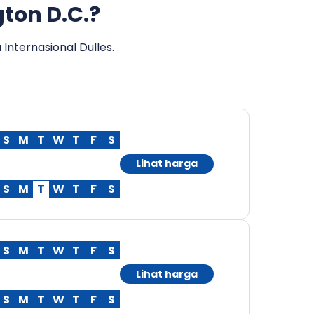
ton D.C.?
Internasional Dulles.
S
M
T
W
T
F
S
Lihat harga
S
M
T
W
T
F
S
S
M
T
W
T
F
S
Lihat harga
S
M
T
W
T
F
S