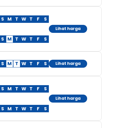
S
M
T
W
T
F
S
Lihat harga
S
M
T
W
T
F
S
S
M
T
W
T
F
S
Lihat harga
S
M
T
W
T
F
S
Lihat harga
S
M
T
W
T
F
S