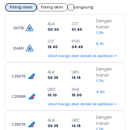
Paling awal
Paling akhir
Langsung
Dengan
ALA
CIT
transit
DV718
00.30
01.40
1.2h
CIT
PVG
6.1h
19.40
04.45
DV461
Lihat harga dan detail di aplikasi >>
Dengan
ALA
URC
transit
CZ6076
09.35
14.15
1.7h
URC
SHA
4.8h
10.10
15.00
CZ6995
Lihat harga dan detail di aplikasi >>
Dengan
ALA
URC
transit
CZ6076
09.35
14.15
1.7h