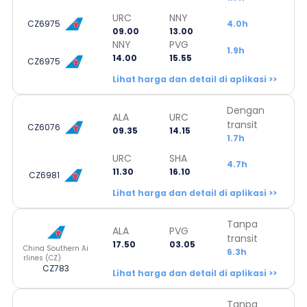
URC
NNY
CZ6975
4.0h
09.00
13.00
NNY
PVG
1.9h
14.00
15.55
CZ6975
Lihat harga dan detail di aplikasi >>
Dengan
ALA
URC
transit
CZ6076
09.35
14.15
1.7h
URC
SHA
4.7h
11.30
16.10
CZ6981
Lihat harga dan detail di aplikasi >>
Tanpa
ALA
PVG
transit
17.50
03.05
China Southern Ai
6.3h
rlines (CZ)
CZ783
Lihat harga dan detail di aplikasi >>
Tanpa