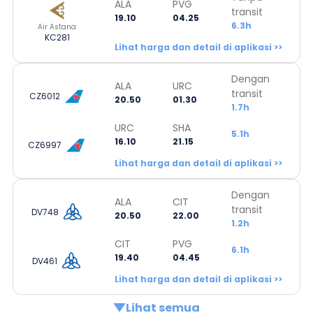
ALA
PVG
transit
19.10
04.25
6.3h
Air Astana
KC281
Lihat harga dan detail di aplikasi >>
Dengan
ALA
URC
transit
CZ6012
20.50
01.30
1.7h
URC
SHA
5.1h
16.10
21.15
CZ6997
Lihat harga dan detail di aplikasi >>
Dengan
ALA
CIT
transit
DV748
20.50
22.00
1.2h
CIT
PVG
6.1h
19.40
04.45
DV461
Lihat harga dan detail di aplikasi >>
Lihat semua