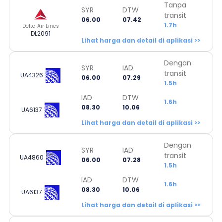
Tanpa
SYR
DTW
transit
06.00
07.42
1.7h
Delta Air Lines
DL2091
Lihat harga dan detail di aplikasi >>
Dengan
SYR
IAD
transit
UA4326
06.00
07.29
1.5h
IAD
DTW
1.6h
08.30
10.06
UA6137
Lihat harga dan detail di aplikasi >>
Dengan
SYR
IAD
transit
UA4860
06.00
07.28
1.5h
IAD
DTW
1.6h
08.30
10.06
UA6137
Lihat harga dan detail di aplikasi >>