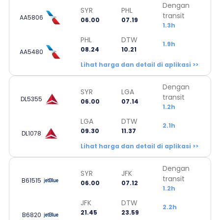
Dengan
SYR
PHL
transit
AA5806
06.00
07.19
1.3h
PHL
DTW
1.9h
08.24
10.21
AA5480
Lihat harga dan detail di aplikasi >>
Dengan
SYR
LGA
transit
DL5355
06.00
07.14
1.2h
LGA
DTW
2.1h
09.30
11.37
DL1078
Lihat harga dan detail di aplikasi >>
Dengan
SYR
JFK
transit
B61515
06.00
07.12
1.2h
JFK
DTW
2.2h
21.45
23.59
B6820