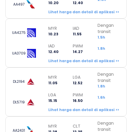
10.20
12.40
AA497
Lihat harga dan detail di aplikasi >>
Dengan
MYR
IAD
transit
UA4275
10.23
11.55
1.5h
IAD
PWM
1.8h
12.40
14.27
UA3709
Lihat harga dan detail di aplikasi >>
Dengan
MYR
LGA
transit
DL2194
11.05
12.52
1.8h
LGA
PWM
1.6h
15.15
16.50
DL5719
Lihat harga dan detail di aplikasi >>
Dengan
MYR
CLT
transit
AA2431
11.28
12.35