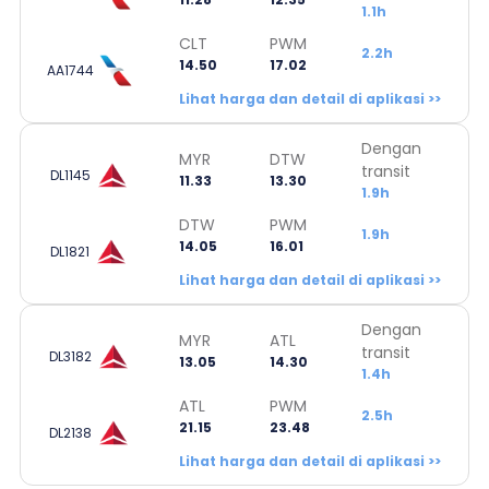
1.1h
CLT
PWM
2.2h
14.50
17.02
AA1744
Lihat harga dan detail di aplikasi >>
Dengan
MYR
DTW
transit
DL1145
11.33
13.30
1.9h
DTW
PWM
1.9h
14.05
16.01
DL1821
Lihat harga dan detail di aplikasi >>
Dengan
MYR
ATL
transit
DL3182
13.05
14.30
1.4h
ATL
PWM
2.5h
21.15
23.48
DL2138
Lihat harga dan detail di aplikasi >>