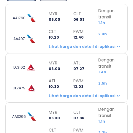
Dengan
MYR
CLT
transit
AA1760
05.00
06.03
1.1h
CLT
PWM
2.3h
10.20
12.40
AA497
Lihat harga dan detail di aplikasi >>
Dengan
MYR
ATL
transit
DL3162
06.00
07.27
1.4h
ATL
PWM
2.5h
10.30
13.03
DL2479
Lihat harga dan detail di aplikasi >>
Dengan
MYR
CLT
transit
AA3296
06.30
07.36
1.1h
CLT
PWM
2.3h